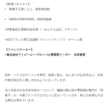
【登壇パネリスト】
• 「夢菓子工房ことよ」岡本伸治様
• 「MARUTOMI PARIS」村田崇徳様
• 伊那食品工業株式会社様（「かんてんぱぱ」ブランド）
• 在日フランス商工会議所 ジャン＝フランソワ・ローシュ様
【ファシリテーター】
• 株式会社アイビーエー グローバル事業部リーダー 水田春香
近年、パリではラーメンや寿司、抹茶に加え、おにぎりやお弁当など、日本
の食文化が広く親しまれるようになっています。
次に注目される日本文化の一つとして、繊細な職人技や季節感が魅力の「和
菓子」が、今後フランスでどのように広がっていくのか。私たち自身も大き
な関心を寄せています。