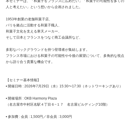
本セミナーは、「和菓子をフランスに広めたい」「和菓子の可能性を多くの
人と考えたい」という想いから企画されました。
1953年創業の老舗和菓子店、
パリを拠点に活動する和菓子職人、
和菓子文化を支える寒天メーカー、
そして日本とフランスをつなぐ商工会議所など、
多彩なバックグラウンドを持つ登壇者が集結します。
フランス市場における和菓子の可能性や今後の展望について、多角的な視点
から語り合う貴重な機会です。
【セミナー基本情報】
• 開催日時 : 2026年7月29日（水）15:30〜17:30（ネットワーキングあり）
• 開催場所 : OKB Harmony Plaza
（名古屋市中村区名駅４丁目６−１７ 名古屋ビルディング10階）
• 参加費 : 会員 : 1,500円／非会員 : 3,000円