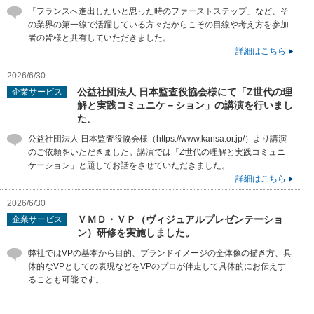
「フランスへ進出したいと思った時のファーストステップ」など、そ
の業界の第一線で活躍している方々だからこその目線や考え方を参加
者の皆様と共有していただきました。
詳細はこちら
2026/6/30
公益社団法人 日本監査役協会様にて「Z世代の理
企業サービス
解と実践コミュニケ－ション」の講演を行いまし
た。
公益社団法人 日本監査役協会様（https://www.kansa.or.jp/）より講演
のご依頼をいただきました。講演では「Z世代の理解と実践コミュニ
ケーション」と題してお話をさせていただきました。
詳細はこちら
2026/6/30
ＶＭＤ・ＶＰ（ヴィジュアルプレゼンテーショ
企業サービス
ン）研修を実施しました。
弊社ではVPの基本から目的、ブランドイメージの全体像の描き方、具
体的なVPとしての表現などをVPのプロが伴走して具体的にお伝えす
ることも可能です。
詳細はこちら