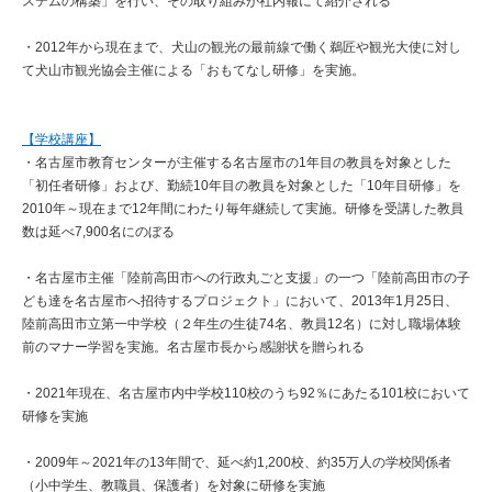
ステムの構築」を行い、その取り組みが社内報にて紹介される
・2012年から現在まで、犬山の観光の最前線で働く鵜匠や観光大使に対し
て犬山市観光協会主催による「おもてなし研修」を実施。
【学校講座】
・名古屋市教育センターが主催する名古屋市の1年目の教員を対象とした
「初任者研修」および、勤続10年目の教員を対象とした「10年目研修」を
2010年～現在まで12年間にわたり毎年継続して実施。研修を受講した教員
数は延べ7,900名にのぼる
・名古屋市主催「陸前高田市への行政丸ごと支援」の一つ「陸前高田市の子
ども達を名古屋市へ招待するプロジェクト」において、2013年1月25日、
陸前高田市立第一中学校（２年生の生徒74名、教員12名）に対し職場体験
前のマナー学習を実施。名古屋市長から感謝状を贈られる
・2021年現在、名古屋市内中学校110校のうち92％にあたる101校において
研修を実施
・2009年～2021年の13年間で、延べ約1,200校、約35万人の学校関係者
（小中学生、教職員、保護者）を対象に研修を実施