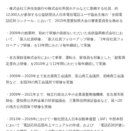
・株式会社三井住友銀行や株式会社帝国ホテルなどに勤務する社員、約
12,000人が参加する公益財団法人日本電信電話ユーザ協会主催の「全国電
話応対コンクール」において、2015年度愛知県大会の審査委員長を務める
・2009年の創業時、初めて研修の依頼をいただいた名鉄協商株式会社にお
いて、「新入社員研修」「新入社員フォローアップ研修」「2年目社員フォ
ローアップ研修」を13年間にわたり毎年継続して実施
・名古屋鉄道株式会社において車掌、運転士、駅係員を対象とした「顧客満
足度向上研修」を2010年より12年間にわたり毎年継続して実施
・2009年～2020年まで名古屋商工会議所、富山商工会議所、尼崎商工会議
所など、全国39の商工会議所で研修を実施
・2009年～2021年まで、独立行政法人中小企業基盤整備機構、名古屋市医
師会、愛知県公共料金暴力対策協議会、三重県信用保証協会など、延べ20
の地方公共団体で研修を実施
・2013年～2016年にかけて一般社団法人日本自動車連盟（JAF）中部本部
において「電話応対品質向上マニュアルの作成」および、「電話応対評価シ