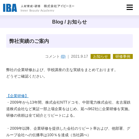
人材育成・研修 株式会社アイビーエー
（IBA）
Blog / お知らせ
弊社実績のご案内
コメント
(0)
｜ 2021.9.17
お知らせ
研修事例
弊社の企業研修および、学校講座の主な実績をまとめております。
どうぞご確認ください。
【企業研修】
・2009年から13年間、株式会社NTTドコモ、中部電力株式会社、名古屋鉄
道株式会社など東証一部上場企業をはじめ、延べ962社に企業研修を実施。
研修の依頼は全て紹介とリピートによる。
・2009年以降、企業研修を提供した会社のリピート率および、他部署、グ
ループ会社への伝播率は100％を達成（当社調べ）