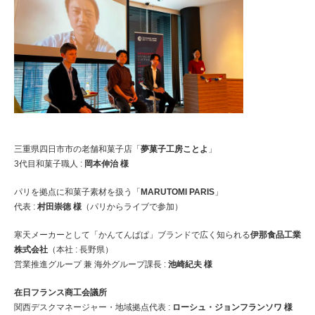
三重県四日市市の老舗和菓子店「
夢菓子工房ことよ
」
3代目和菓子職人 :
岡本伸治 様
パリを拠点に和菓子素材を扱う「
MARUTOMI PARIS
」
代表 :
村田崇徳 様
（パリからライブで参加）
寒天メーカーとして「かんてんぱぱ」ブランドで広く知られる
伊那食品工業
株式会社
（本社 : 長野県）
営業推進グループ 兼 海外グループ課長 :
池崎紀夫 様
在日フランス商工会議所
関西デスクマネージャー・地域拠点代表 :
ローシュ・ジョンフランソワ 様