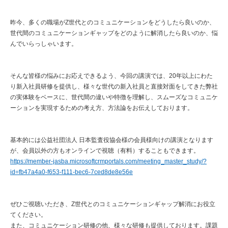
昨今、多くの職場がZ世代とのコミュニケーションをどうしたら良いのか、
世代間のコミュニケーションギャップをどのように解消したら良いのか、悩
んでいらっしゃいます。
そんな皆様の悩みにお応えできるよう、今回の講演では、20年以上にわた
り新入社員研修を提供し、様々な世代の新入社員と直接対面をしてきた弊社
の実体験をベースに、世代間の違いや特徴を理解し、スムーズなコミュニケ
ーションを実現するための考え方、方法論をお伝えしております。
基本的には公益社団法人 日本監査役協会様の会員様向けの講演となります
が、会員以外の方もオンラインで視聴（有料）することもできます。
https://member-jasba.microsoftcrmportals.com/meeting_master_study/?
id=fb47a4a0-f653-f111-bec6-7ced8de8e56e
ぜひご視聴いただき、Z世代とのコミュニケーションギャップ解消にお役立
てください。
また、コミュニケーション研修の他、様々な研修も提供しております。課題