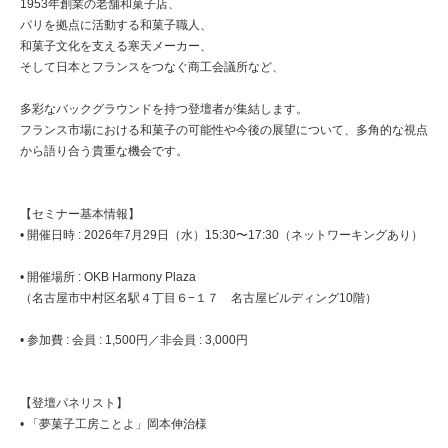
1953年創業の老舗和菓子店、
パリを拠点に活動する和菓子職人、
和菓子文化を支える寒天メーカー、
そして日本とフランスをつなぐ商工会議所など、
多彩なバックグラウンドを持つ登壇者が集結します。
フランス市場における和菓子の可能性や今後の展望について、多角的な視点
から語り合う貴重な機会です。
【セミナー基本情報】
• 開催日時 : 2026年7月29日（水）15:30〜17:30（ネットワーキングあり）
• 開催場所 : OKB Harmony Plaza
（名古屋市中村区名駅４丁目６−１７ 名古屋ビルディング10階）
• 参加費 : 会員 : 1,500円／非会員 : 3,000円
【登壇パネリスト】
• 「夢菓子工房ことよ」岡本伸治様