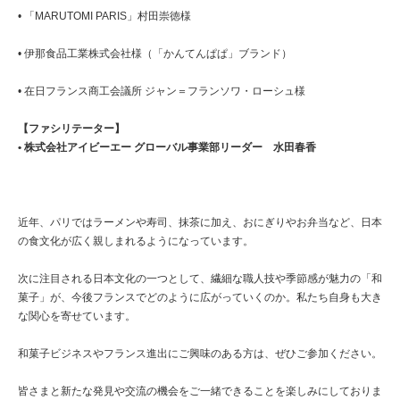
• 「MARUTOMI PARIS」村田崇徳様
• 伊那食品工業株式会社様（「かんてんぱぱ」ブランド）
• 在日フランス商工会議所 ジャン＝フランソワ・ローシュ様
【ファシリテーター】
• 株式会社アイビーエー グローバル事業部リーダー 水田春香
近年、パリではラーメンや寿司、抹茶に加え、おにぎりやお弁当など、日本
の食文化が広く親しまれるようになっています。
次に注目される日本文化の一つとして、繊細な職人技や季節感が魅力の「和
菓子」が、今後フランスでどのように広がっていくのか。私たち自身も大き
な関心を寄せています。
和菓子ビジネスやフランス進出にご興味のある方は、ぜひご参加ください。
皆さまと新たな発見や交流の機会をご一緒できることを楽しみにしておりま