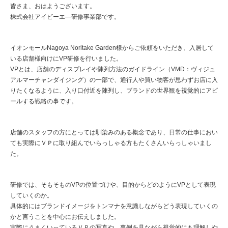
皆さま、おはようございます。
株式会社アイビーエ―研修事業部です。
イオンモールNagoya Noritake Garden様からご依頼をいただき、入居して
いる店舗様向けにVP研修を行いました。
VPとは、店舗のディスプレイや陳列方法のガイドライン（VMD：ヴィジュ
アルマーチャンダイジング）の一部で、通行人や買い物客が思わずお店に入
りたくなるように、入り口付近を陳列し、ブランドの世界観を視覚的にアピ
ールする戦略の事です。
店舗のスタッフの方にとっては馴染みのある概念であり、日常の仕事におい
ても実際にＶＰに取り組んでいらっしゃる方もたくさんいらっしゃいまし
た。
研修では、そもそものVPの位置づけや、目的からどのようにVPとして表現
していくのか。
具体的にはブランドイメージをトンマナを意識しながらどう表現していくの
かと言うことを中心にお伝えしました。
実際にうまくいっているＶＰの写真や、事例を見ながら視覚的にも理解しや