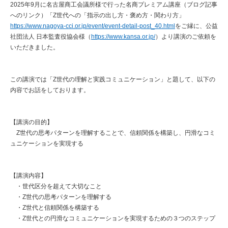
2025年9月に名古屋商工会議所様で行った名商プレミアム講座（ブログ記事
へのリンク）「Z世代への「指示の出し方・褒め方・関わり方」
https://www.nagoya-cci.or.jp/event/event-detail-post_40.html
をご縁に、公益
社団法人 日本監査役協会様（
https://www.kansa.or.jp/
）より講演のご依頼を
いただきました。
この講演では「Z世代の理解と実践コミュニケーション」と題して、以下の
内容でお話をしております。
【講演の目的】
Z世代の思考パターンを理解することで、信頼関係を構築し、円滑なコミ
ュニケーションを実現する
【講演内容】
・世代区分を超えて大切なこと
・Z世代の思考パターンを理解する
・Z世代と信頼関係を構築する
・Z世代との円滑なコミュニケーションを実現するための３つのステップ