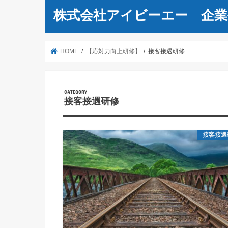
株式会社アイビーエー 企業
HOME
【応対力向上研修】
接客接遇研修
接客接遇研修
接客接遇