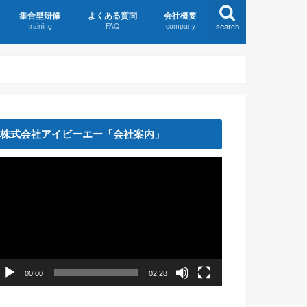
集合型研修
よくある質問
会社概要
training
FAQ
company
search
用規約＆お申込
集合型研修お申込
FAQ:研修全体
FAQ:ビジネスマナー研修
企業研修/主な実績
facebook
株式会社アイビーエー「会社案内」
動
画
プ
レ
ー
ヤ
ー
00:00
02:28